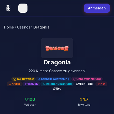
Anmelden
Menü öffnen
Home
Casinos
Dragonia
Dragonia
220% mehr Chance zu gewinnen!
Top Bewertet
Schnelle Auszahlung
Ohne Verifizierung
Krypto
Exklusiv
Instant Auszahlung
High Roller
Hot
Neu
100
4.7
Vertrauen
Bewertung