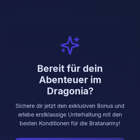
Bereit für dein
Abenteuer im
Dragonia
?
Sichere dir jetzt den exklusiven Bonus und
erlebe erstklassige Unterhaltung mit den
besten Konditionen für die Bratanarmy!