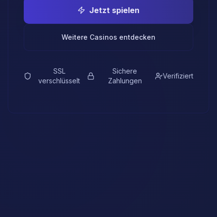
Jetzt spielen
Weitere Casinos entdecken
SSL
Sichere
Verifiziert
verschlüsselt
Zahlungen