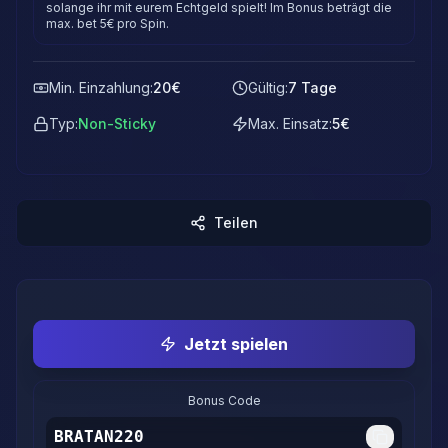
solange ihr mit eurem Echtgeld spielt! Im Bonus beträgt die
max. bet 5€ pro Spin.
Min. Einzahlung:
20
€
Gültig:
7
Tage
Typ:
Non-Sticky
Max. Einsatz:
5
€
Teilen
Jetzt spielen
Bonus Code
BRATAN220