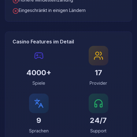
Eingeschränkt in einigen Ländern
Casino Features im Detail
4000
+
17
Spiele
Provider
9
24/7
Sprachen
Support