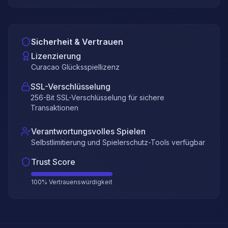
Sicherheit & Vertrauen
Lizenzierung
Curacao
Glücksspiellizenz
SSL-Verschlüsselung
256-Bit SSL-Verschlüsselung für sichere
Transaktionen
Verantwortungsvolles Spielen
Selbstlimitierung und Spielerschutz-Tools verfügbar
Trust Score
100
% Vertrauenswürdigkeit