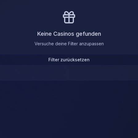
Keine Casinos gefunden
Versuche deine Filter anzupassen
Filter zurücksetzen