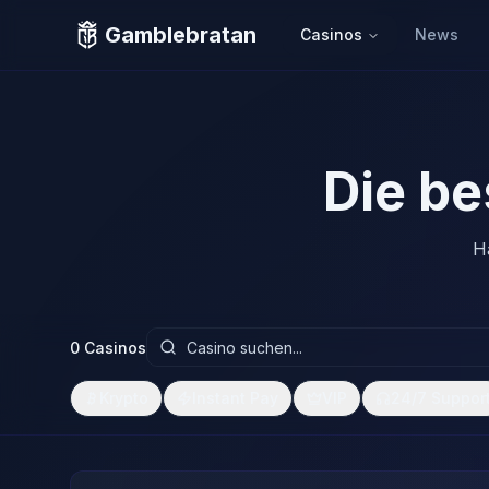
Gamblebratan
Casinos
News
Die be
H
0
Casinos
Krypto
Instant Pay
VIP
24/7 Suppor