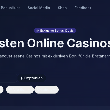
BonusHunt
Social Media
Shop
Feedback
Exklusive Bonus-Deals
sten Online Casin
andverlesene Casinos mit exklusiven Boni für die Bratanar
Empfohlen
t
Alle Boni
Labels