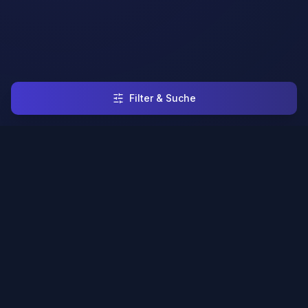
Filter & Suche
Gamblebratan
Die positivste Casino-Community auf Twitch.
Exklusive Boni, spannende Streams und eine
aktive Bratanarmy.