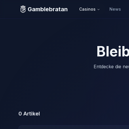
Gamblebratan
Casinos
News
Bleib
Entdecke die neu
0
Artikel