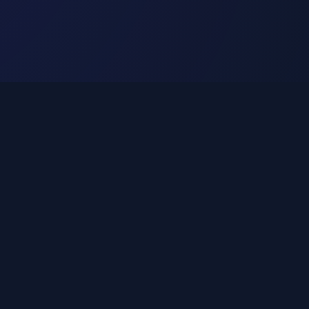
Community
nos
Neuigkeiten
gebote
Punkte Shop
inos
Social Media
nt