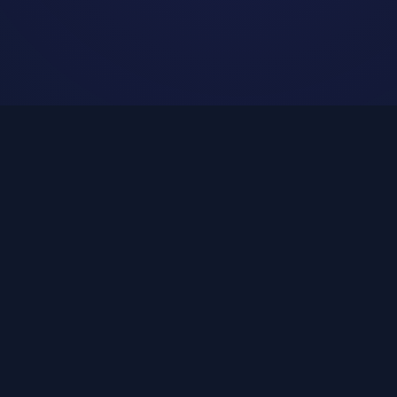
Casino
Gamblebratan
Alle Casi
Die positivste Casino-Community auf
Twitch. Exklusive Boni, spannende
Heiße An
Streams und eine aktive Bratanarmy.
Neue Cas
Discord beitreten
BonusHu